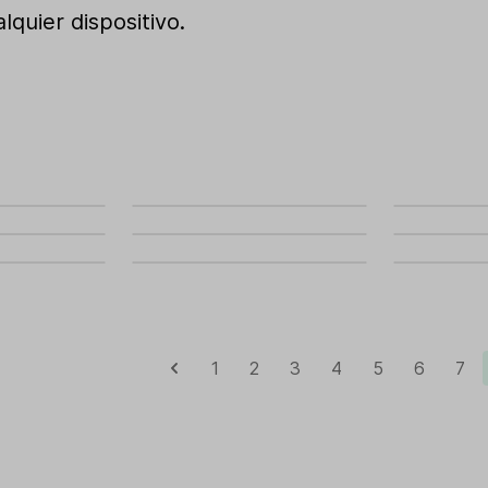
quier dispositivo.
1
2
3
4
5
6
7