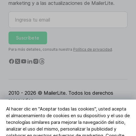
marketing y a las actualizaciones de MailerLite.
Ingresa tu email
Suscríbete
Para más detalles, consulta nuestra
Política de privacidad
.
2010 - 2026 © MailerLite. Todos los derechos
reservados.
Al hacer clic en "Aceptar todas las cookies", usted acepta
Condiciones del servicio
Política de privacidad
el almacenamiento de cookies en su dispositivo y el uso de
Página de Confianza
Configuración de cookies
tecnologías similares para mejorar la navegación del sitio,
Activos de marca
analizar el uso del mismo, personalizar la publicidad y
colaborar en nuestros esfuerzos de marketing. Consulte