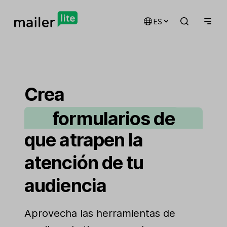
campañas de email
ES
marketing
Crea
formularios de
automatizaciones
suscripción
landing pages
que atrapen la
atención de tu
audiencia
sitios web
Aprovecha las herramientas de