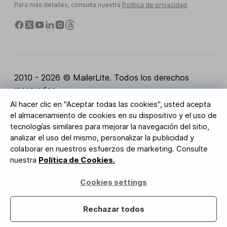
Para más detalles, consulta nuestra
Política de privacidad
.
2010 - 2026 © MailerLite. Todos los derechos
reservados.
Al hacer clic en "Aceptar todas las cookies", usted acepta
Condiciones del servicio
Política de privacidad
el almacenamiento de cookies en su dispositivo y el uso de
Página de Confianza
Configuración de cookies
tecnologías similares para mejorar la navegación del sitio,
Activos de marca
analizar el uso del mismo, personalizar la publicidad y
colaborar en nuestros esfuerzos de marketing. Consulte
BUREAU VERITAS
nuestra
Política de Cookies.
Certificación ISO 27001
Conformidad con el RGPD
Cookies settings
Tus datos están seguros con nosotros
Rechazar todos