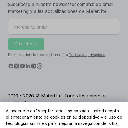
Suscríbete a nuestro newsletter semanal de email
marketing y a las actualizaciones de MailerLite.
Ingresa tu email
Suscríbete
Para más detalles, consulta nuestra
Política de privacidad
.
2010 - 2026 © MailerLite. Todos los derechos
reservados.
Al hacer clic en "Aceptar todas las cookies", usted acepta
Condiciones del servicio
Política de privacidad
el almacenamiento de cookies en su dispositivo y el uso de
Página de Confianza
Configuración de cookies
tecnologías similares para mejorar la navegación del sitio,
Activos de marca