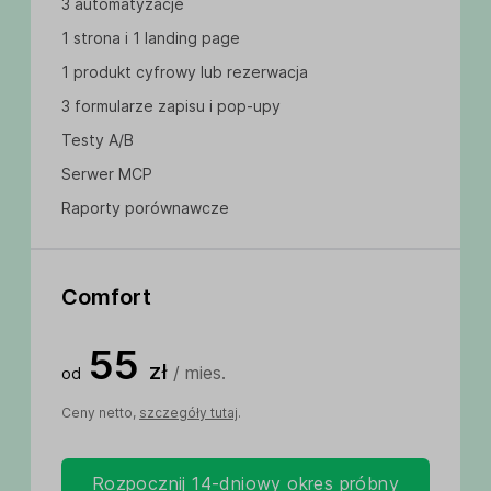
3 automatyzacje
1 strona i 1 landing page
1 produkt cyfrowy lub rezerwacja
3 formularze zapisu i pop-upy
Testy A/B
Serwer MCP
Raporty porównawcze
Comfort
55
zł
/ mies.
od
Ceny netto,
szczegóły tutaj
.
Rozpocznij 14-dniowy okres próbny