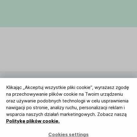
Klikając „Akceptuj wszystkie pliki cookie”, wyrażasz zgodę
2010 - 2026 © MailerLite. Wszelkie prawa
na przechowywanie plików cookie na Twoim urządzeniu
zastrzeżone.
oraz używanie podobnych technologii w celu usprawnienia
Regulamin Serwisu
Polityka Prywatności
Strona
nawigacji po stronie, analizy ruchu, personalizacji reklam i
zaufania
Ustawienia ciasteczek
Identyfikacja wizualna
wsparcia naszych działań marketingowych. Zobacz naszą
Politykę plików cookie.
BUREAU VERITAS
ISO 27001 Certification
Cookies settings