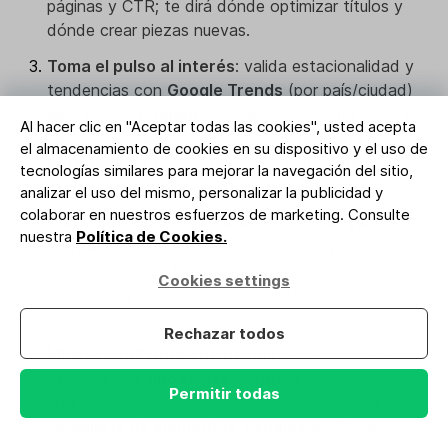
páginas y CTR; te dirá dónde optimizar títulos y
dónde crear piezas nuevas.
Toma el pulso al interés
: valida estacionalidad y
tendencias con
Google Trends
(por país/ciudad)
para decidir
cuándo
publicar y si un tema crece o
Al hacer clic en "Aceptar todas las cookies", usted acepta
cae. Recuerda que Trends es una
muestra
el almacenamiento de cookies en su dispositivo y el uso de
agregada
de búsquedas; úsalo como
una
señal
tecnologías similares para mejorar la navegación del sitio,
más, no como la única.
analizar el uso del mismo, personalizar la publicidad y
colaborar en nuestros esfuerzos de marketing. Consulte
Confirma volumen y variantes
: con
Keyword
nuestra
Política de Cookies.
Planner
descubre ideas relacionadas y
estimaciones de búsquedas; apóyate en
Cookies settings
sinónimos y long-tail que se ajusten mejor a tu
propuesta.
Rechazar todos
Mira la SERP antes de decidir
: abre Google y
observa
qué tipos de resultados
aparecen
Permitir todas
(texto, vídeo, imágenes, resultados enriquecidos).
La
galería de elementos visuales
de Google te