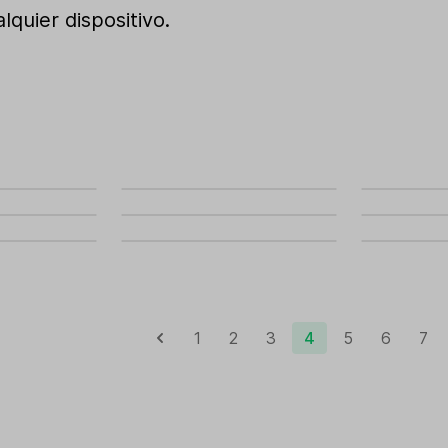
quier dispositivo.
1
2
3
4
5
6
7