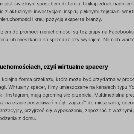
mi jest świetnym sposobem dotarcia. Unikaj jednak nadmier
e z aktualnymi inwestycjami inspiruj pięknymi zdjęciami wnętr
ieruchomości i kreuj pozycję eksperta branży.
iem do promocji nieruchomości są też grupy na Facebooku 
omu lub mieszkania na sprzedaż czy wynajem. Na nich wart
ruchomościach, czyli wirtualne spacery
 kolejna forma przekazu, która może być przydatna w proces
gii. Wirtualny spacer, filmy umieszczane na kanałach typu Y
i Instagram, mają ogromną siłę przebicia. Multimedialna pre
już na etapie poszukiwań mógł „zajrzeć” do mieszkania; oceni
ranżacyjny, przyjrzeć się wyposażeniu, zapoznać z ważnymi
odzenia z domu.