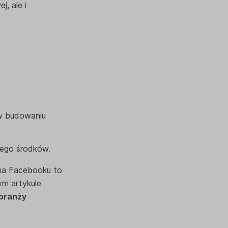
, ale i
 w budowaniu
 tego środków.
 na Facebooku to
ym artykule
 branży