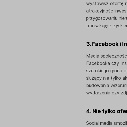
wystawisz ofertę na
atrakcyjność inwest
przygotowaniu nier
transakcję z zyski
3. Facebook i 
Media społeczności
Facebooka czy Inst
szerokiego grona 
służący nie tylko 
budowania wizerunk
wydarzenia czy zdj
4. Nie tylko of
Social media umożl