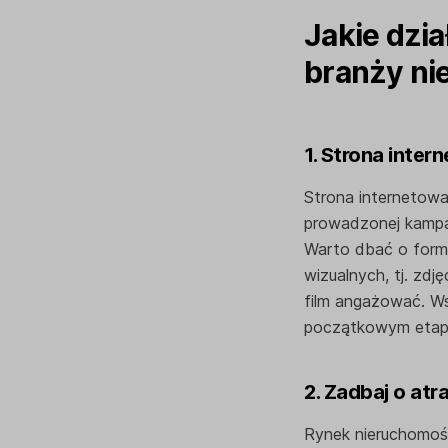
Jakie dzi
branży ni
1. Strona inte
Strona internetowa
prowadzonej kampan
Warto dbać o formę
wizualnych, tj. zd
film angażować. Ws
początkowym etap
2. Zadbaj o at
Rynek nieruchomośc