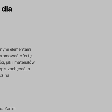
 dla
cznymi elementami
o promować ofertę.
i, jak i materiałów
opis zachęcać, a
uż na
e. Zanim