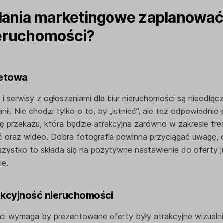
ałania marketingowe zaplanować
eruchomości?
rnetowa
 i serwisy z ogłoszeniami dla biur nieruchomości są nieodłą
ii. Nie chodzi tylko o to, by „istnieć”, ale też odpowiedni
 przekazu, która będzie atrakcyjna zarówno w zakresie treśc
jęć oraz wideo. Dobra fotografia powinna przyciągać uwagę, 
zystko to składa się na pozytywne nastawienie do oferty j
ie.
rakcyjność nieruchomości
i wymaga by prezentowane oferty były atrakcyjne wizualni