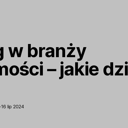
g w branży
ości – jakie dzi
·
16 lip 2024