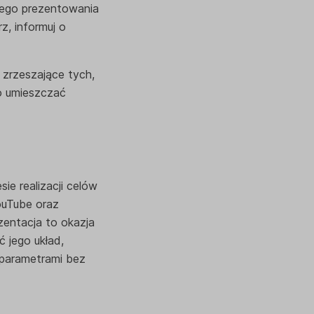
nego prezentowania
z, informuj o
zrzeszające tych,
o umieszczać
ie realizacji celów
ouTube oraz
zentacja to okazja
ć jego układ,
 parametrami bez