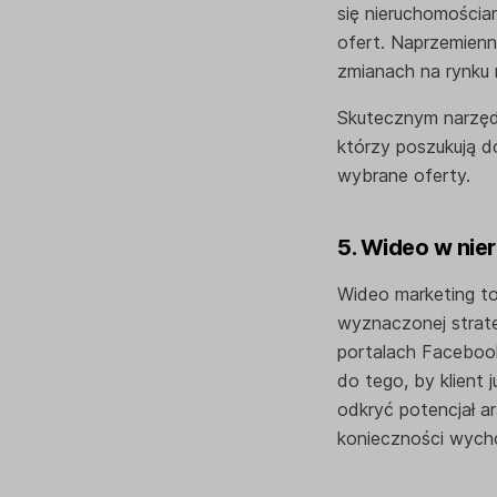
się nieruchomościa
ofert. Naprzemienni
zmianach na rynku n
Skutecznym narzędz
którzy poszukują d
wybrane oferty.
5. Wideo w nie
Wideo marketing to
wyznaczonej strate
portalach Facebook 
do tego, by klient 
odkryć potencjał a
konieczności wych