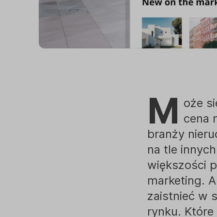
M
oże si
cena 
branży nieru
na tle innyc
większości 
marketing. A
zaistnieć w s
rynku. Które