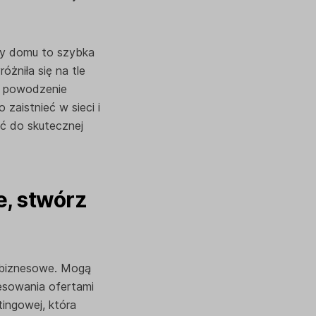
zy domu to szybka
óżniła się na tle
a powodzenie
zaistnieć w sieci i
ać do skutecznej
e, stwórz
e biznesowe. Mogą
resowania ofertami
tingowej, która