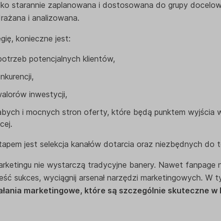
lko starannie zaplanowana i dostosowana do grupy docelowej
rażana i analizowana.
ię, konieczne jest:
 potrzeb potencjalnych klientów,
nkurencji,
alorów inwestycji,
łabych i mocnych stron oferty, które będą punktem wyjścia
cej.
tapem jest selekcja kanałów dotarcia oraz niezbędnych do
marketingu nie wystarczą tradycyjne banery. Nawet fanpage
eść sukces, wyciągnij arsenał narzędzi marketingowych. W t
ałania marketingowe, które są szczególnie skuteczne w