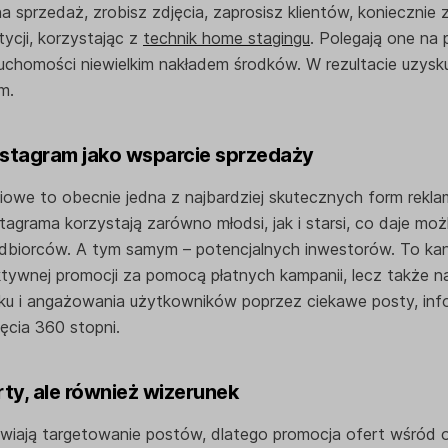
 sprzedaż, zrobisz zdjęcia, zaprosisz klientów, koniecznie 
ycji, korzystając z
technik home stagingu
. Polegają one na
uchomości niewielkim nakładem środków. W rezultacie uzys
em.
Instagram jako wsparcie sprzedaży
owe to obecnie jedna z najbardziej skutecznych form rekla
agrama korzystają zarówno młodsi, jak i starsi, co daje moż
odbiorców. A tym samym – potencjalnych inwestorów. To ka
aktywnej promocji za pomocą płatnych kampanii, lecz także n
u i angażowania użytkowników poprzez ciekawe posty, infogr
ęcia 360 stopni.
erty, ale również wizerunek
iwiają targetowanie postów, dlatego promocja ofert wśród 