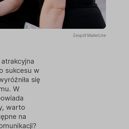
Zespół MailerLite
 atrakcyjna
do sukcesu w
wyróżniła się
jmu. W
powiada
y, warto
stępne na
omunikacji?