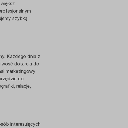
zwiększ
 profesjonalnym
kujemy szybką
my. Każdego dnia z
liwość dotarcia do
nał marketingowy
arzędzie do
afiki, relacje,
osób interesujących