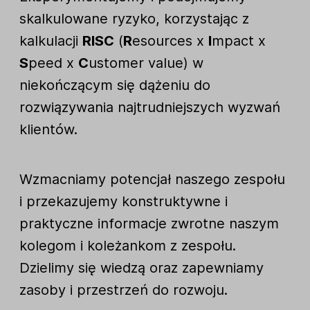
skalkulowane ryzyko, korzystając z
kalkulacji
RISC
(
R
esources x
I
mpact x
S
peed x
C
ustomer value) w
niekończącym się dążeniu do
rozwiązywania najtrudniejszych wyzwań
klientów.
Wzmacniamy potencjał naszego zespołu
i przekazujemy konstruktywne i
praktyczne informacje zwrotne naszym
kolegom i koleżankom z zespołu.
Dzielimy się wiedzą oraz zapewniamy
zasoby i przestrzeń do rozwoju.