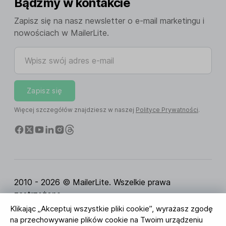
Bądźmy w kontakcie
Zapisz się na nasz newsletter o e-mail marketingu i
nowościach w MailerLite.
Wpisz swój adres e-mail
Zapisz się
Więcej szczegółów znajdziesz w naszej
Polityce Prywatności
.
2010 - 2026 © MailerLite. Wszelkie prawa
zastrzeżone.
Klikając „Akceptuj wszystkie pliki cookie”, wyrażasz zgodę
Regulamin Serwisu
Polityka Prywatności
Strona
na przechowywanie plików cookie na Twoim urządzeniu
zaufania
Ustawienia ciasteczek
Identyfikacja