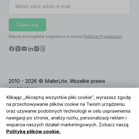
Wpisz swój adres e-mail
Zapisz się
Więcej szczegółów znajdziesz w naszej
Polityce Prywatności
.
2010 - 2026 © MailerLite. Wszelkie prawa
zastrzeżone.
Klikając „Akceptuj wszystkie pliki cookie”, wyrażasz zgodę
Regulamin Serwisu
Polityka Prywatności
Strona
na przechowywanie plików cookie na Twoim urządzeniu
zaufania
Ustawienia ciasteczek
Identyfikacja
oraz używanie podobnych technologii w celu usprawnienia
wizualna
nawigacji po stronie, analizy ruchu, personalizacji reklam i
wsparcia naszych działań marketingowych. Zobacz naszą
BUREAU VERITAS
Politykę plików cookie.
ISO 27001 Certification