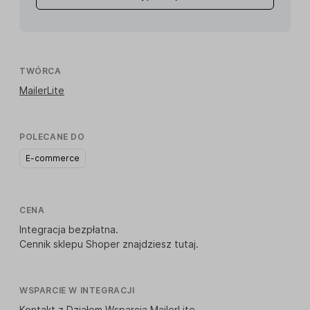
TWÓRCA
MailerLite
POLECANE DO
E-commerce
CENA
Integracja bezpłatna.
Cennik sklepu Shoper znajdziesz
tutaj
.
WSPARCIE W INTEGRACJI
Kontakt z Działem Wsparcia MailerLite