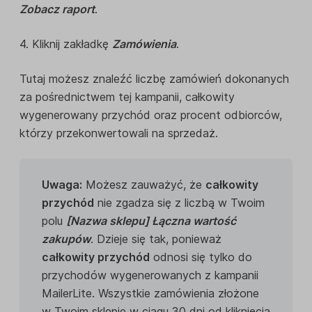
Zobacz raport
.
4. Kliknij zakładkę
Zamówienia
.
Tutaj możesz znaleźć liczbę zamówień dokonanych
za pośrednictwem tej kampanii, całkowity
wygenerowany przychód oraz procent odbiorców,
którzy przekonwertowali na sprzedaż.
Uwaga:
Możesz zauważyć, że
całkowity
przychód
nie zgadza się z liczbą w Twoim
polu
[Nazwa sklepu] Łączna wartość
zakupów
. Dzieje się tak, ponieważ
całkowity przychód
odnosi się tylko do
przychodów wygenerowanych z kampanii
MailerLite. Wszystkie zamówienia złożone
w Twoim sklepie w ciągu 30 dni od kliknięcia