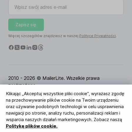
Wpisz swój adres e-mail
Zapisz się
Więcej szczegółów znajdziesz w naszej
Polityce Prywatności
.
2010 - 2026 © MailerLite. Wszelkie prawa
zastrzeżone.
Klikając „Akceptuj wszystkie pliki cookie”, wyrażasz zgodę
Regulamin Serwisu
Polityka Prywatności
Strona
na przechowywanie plików cookie na Twoim urządzeniu
zaufania
Ustawienia ciasteczek
Identyfikacja
oraz używanie podobnych technologii w celu usprawnienia
wizualna
nawigacji po stronie, analizy ruchu, personalizacji reklam i
wsparcia naszych działań marketingowych. Zobacz naszą
BUREAU VERITAS
Politykę plików cookie.
ISO 27001 Certification