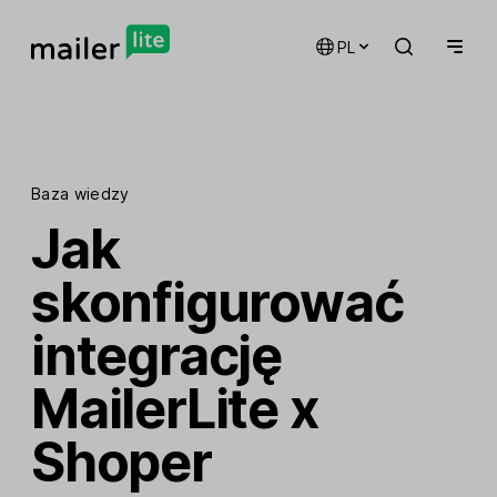
PL
Baza wiedzy
Jak
skonfigurować
integrację
MailerLite x
Shoper