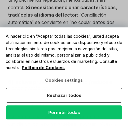
control.
Si necesitas mencionar características,
tradúcelas al idioma del lector
: “Conciliación
automática” se convierte en “no copiar datos dos
veces”; “alertas” significa “te avisa antes de que el
Al hacer clic en "Aceptar todas las cookies", usted acepta
error duela”.
el almacenamiento de cookies en su dispositivo y el uso de
tecnologías similares para mejorar la navegación del sitio,
El cuerpo del texto funciona cuando el lector
se ve
analizar el uso del mismo, personalizar la publicidad y
en la historia y entiende que el resultado está a su
colaborar en nuestros esfuerzos de marketing. Consulte
alcance.
nuestra
Política de Cookies.
Cookies settings
6) Incluye pruebas y credibilidad (reduce el
riesgo percibido)
Rechazar todos
Vender es reducir riesgo.
Permitir todas
Tus lectores han visto promesas que no se
cumplieron; por eso las
pruebas
importan. Muestra