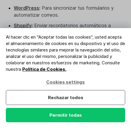
WordPress
:
Para sincronizar tus formularios y
automatizar correos.
Shopify
:
Enviar recordatorios automáticos a
quienes abandonan el carrito.
Al hacer clic en "Aceptar todas las cookies", usted acepta
Squarespace
:
Conecta tu tienda Squarespace
el almacenamiento de cookies en su dispositivo y el uso de
para reunir datos de e-commerce y marketing en
tecnologías similares para mejorar la navegación del sitio,
analizar el uso del mismo, personalizar la publicidad y
un solo lugar.
colaborar en nuestros esfuerzos de marketing. Consulte
nuestra
Política de Cookies.
Cookies settings
Análisis e informes de campañas
Rechazar todos
Por último, mide tus resultados para mejorar. Las
plataformas de email marketing
como MailerLite
Permitir todas
generan
informes detallados
que te muestran: