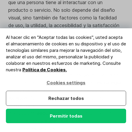
que una persona tiene al interactuar con un
producto o servicio. No solo depende del diseño
visual, sino también de factores como la facilidad
de uso, la utilidad, la accesibilidad y la satisfacción
general que produce esa interacción.
Al hacer clic en "Aceptar todas las cookies", usted acepta
el almacenamiento de cookies en su dispositivo y el uso de
tecnologías similares para mejorar la navegación del sitio,
¿Cuáles son los 5 elementos de la experiencia
analizar el uso del mismo, personalizar la publicidad y
del usuario?
colaborar en nuestros esfuerzos de marketing. Consulte
nuestra
Política de Cookies.
Según el modelo de Jesse James Garrett, la UX se
compone de cinco elementos o niveles:
estrategia
Cookies settings
(objetivos del negocio y necesidades del usuario),
alcance
(funciones y contenidos del producto),
Rechazar todos
estructura
(organización de la información e
interacción),
esqueleto
(disposición de elementos
Permitir todas
en la interfaz) y
superficie
(diseño visual final).
Estos niveles se construyen uno sobre otro hasta