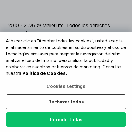
2010 - 2026 © MailerLite. Todos los derechos
reservados.
Al hacer clic en "Aceptar todas las cookies", usted acepta
Condiciones del servicio
Política de privacidad
el almacenamiento de cookies en su dispositivo y el uso de
Página de Confianza
Configuración de cookies
tecnologías similares para mejorar la navegación del sitio,
Activos de marca
analizar el uso del mismo, personalizar la publicidad y
colaborar en nuestros esfuerzos de marketing. Consulte
BUREAU VERITAS
nuestra
Política de Cookies.
Certificación ISO 27001
Conformidad con el RGPD
Cookies settings
Tus datos están seguros con nosotros
Rechazar todos
Permitir todas