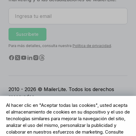
Ingresa tu email
Suscríbete
Para más detalles, consulta nuestra
Política de privacidad
.
2010 - 2026 © MailerLite. Todos los derechos
reservados.
Al hacer clic en "Aceptar todas las cookies", usted acepta
Condiciones del servicio
Política de privacidad
el almacenamiento de cookies en su dispositivo y el uso de
Página de Confianza
Configuración de cookies
tecnologías similares para mejorar la navegación del sitio,
Activos de marca
analizar el uso del mismo, personalizar la publicidad y
colaborar en nuestros esfuerzos de marketing. Consulte
BUREAU VERITAS