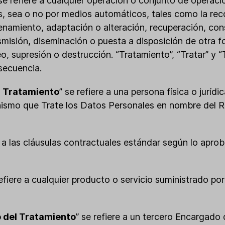
 se refiere a cualquier operación o conjunto de operac
, sea o no por medios automáticos, tales como la recop
namiento, adaptación o alteración, recuperación, cons
smisión, diseminación o puesta a disposición de otra f
, supresión o destrucción. “Tratamiento”, “Tratar” y “
secuencia.
 Tratamiento
” se refiere a una persona física o jurídi
nismo que Trate los Datos Personales en nombre del 
re a las cláusulas contractuales estándar según lo apro
refiere a cualquier producto o servicio suministrado por
 del Tratamiento
” se refiere a un tercero Encargado