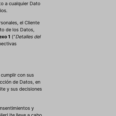
to a cualquier Dato
ios.
sonales, el Cliente
to de los Datos,
exo 1
(“
Detalles del
pectivas
 cumplir con sus
cción de Datos, en
Lite y sus decisiones
onsentimientos y
erLite lleve a cabo