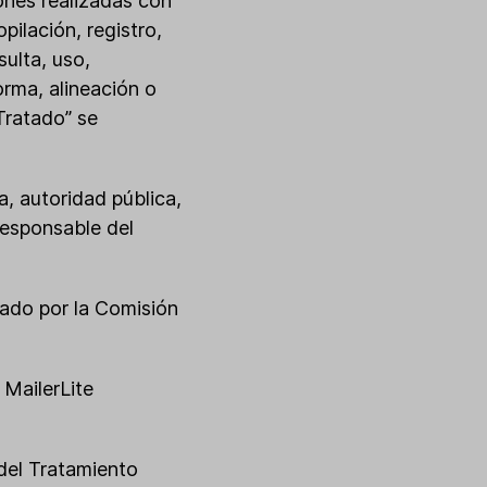
iones realizadas con
ilación, registro,
ulta, uso,
orma, alineación o
Tratado” se
ca, autoridad pública,
Responsable del
bado por la Comisión
 MailerLite
 del Tratamiento