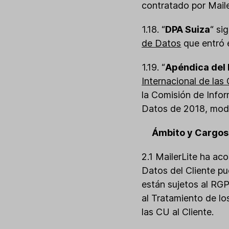
contratado por Maile
1.18. “
DPA Suiza
“ si
de Datos
que entró 
1.19. “
Apéndica del 
Internacional de las
la Comisión de Infor
Datos de 2018, mod
Ámbito y Cargos
2.1 MailerLite ha ac
Datos del Cliente pu
están sujetos al RG
al Tratamiento de lo
las CU al Cliente.