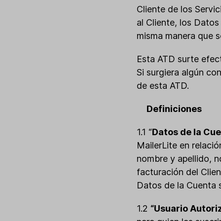
Cliente de los Servic
al Cliente, los Dato
misma manera que s
Esta ATD surte efect
Si surgiera algún co
de esta ATD.
Definiciones
1.1 “
Datos de la Cu
MailerLite en relaci
nombre y apellido, n
facturación del Clie
Datos de la Cuenta 
1.2
“Usuario Autori