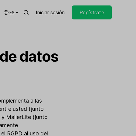
Iniciar sesión
Regístrate
ES
 de datos
 complementa a las
ntre usted (junto
) y MailerLite (junto
tamente
e el RGPD al uso del