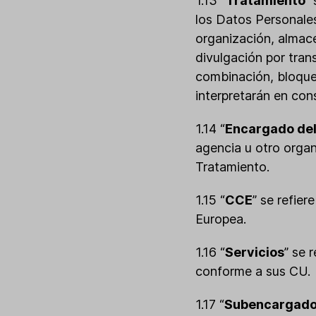
1.13 “
Tratamiento
”
los Datos Personales
organización, almace
divulgación por tran
combinación, bloqueo
interpretarán en con
1.14 “
Encargado del
agencia u otro orga
Tratamiento.
1.15 “
CCE
” se refie
Europea.
1.16 “
Servicios
” se 
conforme a sus CU.
1.17 “
Subencargado