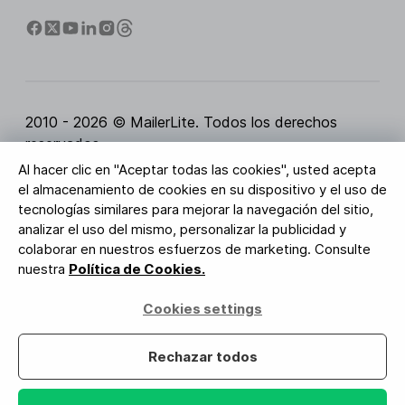
2010 - 2026 © MailerLite. Todos los derechos
reservados.
Al hacer clic en "Aceptar todas las cookies", usted acepta
Condiciones del servicio
Política de privacidad
el almacenamiento de cookies en su dispositivo y el uso de
Página de Confianza
Configuración de cookies
tecnologías similares para mejorar la navegación del sitio,
Activos de marca
analizar el uso del mismo, personalizar la publicidad y
colaborar en nuestros esfuerzos de marketing. Consulte
BUREAU VERITAS
nuestra
Política de Cookies.
Certificación ISO 27001
Conformidad con el RGPD
Cookies settings
Tus datos están seguros con nosotros
Rechazar todos