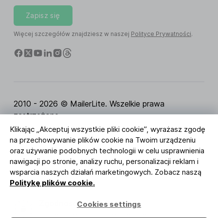
Zapisz się
Więcej szczegółów znajdziesz w naszej
Polityce Prywatności
.
2010 - 2026 © MailerLite. Wszelkie prawa
zastrzeżone.
Klikając „Akceptuj wszystkie pliki cookie”, wyrażasz zgodę
Regulamin Serwisu
Polityka Prywatności
Strona
na przechowywanie plików cookie na Twoim urządzeniu
zaufania
Ustawienia ciasteczek
Identyfikacja
oraz używanie podobnych technologii w celu usprawnienia
wizualna
nawigacji po stronie, analizy ruchu, personalizacji reklam i
wsparcia naszych działań marketingowych. Zobacz naszą
BUREAU VERITAS
Politykę plików cookie.
ISO 27001 Certification
Zgodność z RODO
Cookies settings
Twoje dane są u nas bezpieczne