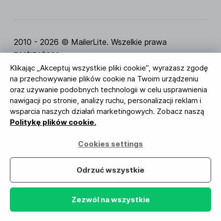
2010 - 2026 © MailerLite. Wszelkie prawa
zastrzeżone.
Klikając „Akceptuj wszystkie pliki cookie”, wyrażasz zgodę
Regulamin Serwisu
Polityka Prywatności
Strona
na przechowywanie plików cookie na Twoim urządzeniu
zaufania
Ustawienia ciasteczek
Identyfikacja
oraz używanie podobnych technologii w celu usprawnienia
wizualna
nawigacji po stronie, analizy ruchu, personalizacji reklam i
wsparcia naszych działań marketingowych. Zobacz naszą
BUREAU VERITAS
Politykę plików cookie.
ISO 27001 Certification
Zgodność z RODO
Cookies settings
Twoje dane są u nas bezpieczne
Odrzuć wszystkie
Zezwól na wszystkie