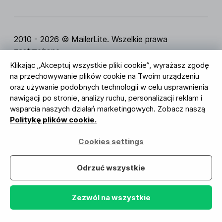
2010 - 2026 © MailerLite. Wszelkie prawa
zastrzeżone.
Klikając „Akceptuj wszystkie pliki cookie”, wyrażasz zgodę
Regulamin Serwisu
Polityka Prywatności
Strona
na przechowywanie plików cookie na Twoim urządzeniu
zaufania
Ustawienia ciasteczek
Identyfikacja
oraz używanie podobnych technologii w celu usprawnienia
wizualna
nawigacji po stronie, analizy ruchu, personalizacji reklam i
wsparcia naszych działań marketingowych. Zobacz naszą
BUREAU VERITAS
Politykę plików cookie.
ISO 27001 Certification
Zgodność z RODO
Cookies settings
Twoje dane są u nas bezpieczne
Odrzuć wszystkie
Zezwól na wszystkie