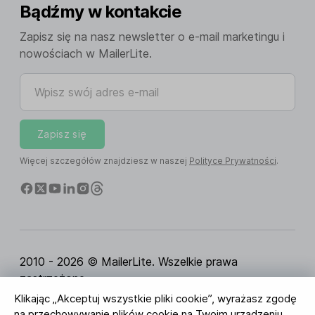
Bądźmy w kontakcie
Zapisz się na nasz newsletter o e-mail marketingu i
nowościach w MailerLite.
Wpisz swój adres e-mail
Zapisz się
Więcej szczegółów znajdziesz w naszej
Polityce Prywatności
.
2010 - 2026 © MailerLite. Wszelkie prawa
zastrzeżone.
Klikając „Akceptuj wszystkie pliki cookie”, wyrażasz zgodę
Regulamin Serwisu
Polityka Prywatności
Strona
na przechowywanie plików cookie na Twoim urządzeniu