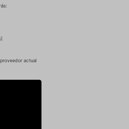
rás:
s)
 proveedor actual