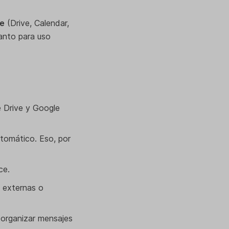
le
(Drive, Calendar,
anto para uso
e Drive y Google
tomático. Eso, por
ce.
 externas o
a organizar mensajes