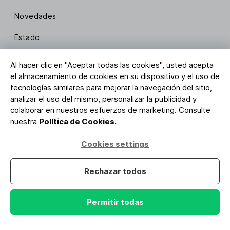
Novedades
Estado
Al hacer clic en "Aceptar todas las cookies", usted acepta
el almacenamiento de cookies en su dispositivo y el uso de
EMPRESA
tecnologías similares para mejorar la navegación del sitio,
analizar el uso del mismo, personalizar la publicidad y
Acerca de nosotros
colaborar en nuestros esfuerzos de marketing. Consulte
Porqué Lite
nuestra
Política de Cookies.
Valores de nuestra
Cookies settings
empresa
Rechazar todos
Conviértete en un
partner
Permitir todas
Ponerse en contacto