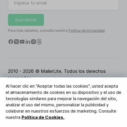
Suscríbete
Para más detalles, consulta nuestra
Política de privacidad
.
2010 - 2026 © MailerLite. Todos los derechos
reservados.
Al hacer clic en "Aceptar todas las cookies", usted acepta
Condiciones del servicio
Política de privacidad
el almacenamiento de cookies en su dispositivo y el uso de
Página de Confianza
Configuración de cookies
tecnologías similares para mejorar la navegación del sitio,
Activos de marca
analizar el uso del mismo, personalizar la publicidad y
colaborar en nuestros esfuerzos de marketing. Consulte
BUREAU VERITAS
nuestra
Política de Cookies.
Certificación ISO 27001