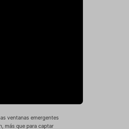
das ventanas emergentes
n, más que para captar