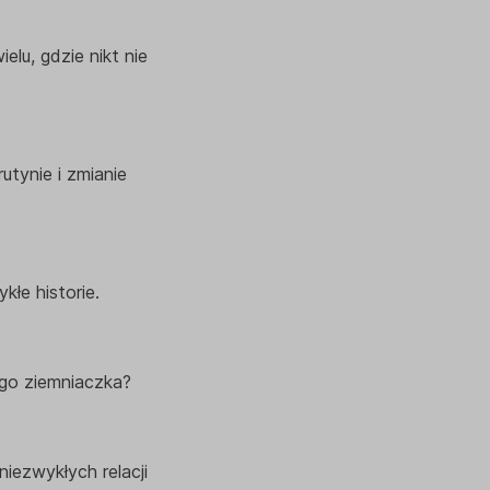
lu, gdzie nikt nie
utynie i zmianie
łe historie.
ego ziemniaczka?
niezwykłych relacji