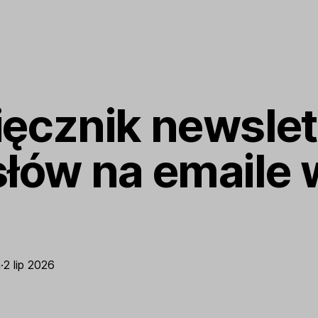
ęcznik newslet
ów na emaile w 
a
·
2 lip 2026