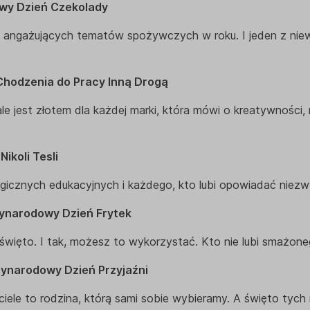
owy Dzień Czekolady
j angażujących tematów spożywczych w roku. I jeden z niewie
 Chodzenia do Pracy Inną Drogą
ale jest złotem dla każdej marki, która mówi o kreatywności, r
 Nikoli Tesli
gicznych edukacyjnych i każdego, kto lubi opowiadać niezwyk
zynarodowy Dzień Frytek
święto. I tak, możesz to wykorzystać. Kto nie lubi smażon
zynarodowy Dzień Przyjaźni
ciele to rodzina, którą sami sobie wybieramy. A święto tych 