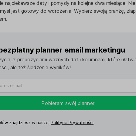
ie najciekawsze daty i pomysły na kolejne dwa miesiące. Nie 
omysł jest gotowy do wdrożenia. Wybierz swoją branżę, złap i
em.
bezpłatny planner email marketingu
cia, z propozycjami ważnych dat i kolumnami, które ułatwią 
eści, ale też śledzenie wyników!
Pobieram swój planner
łów znajdziesz w naszej
Polityce Prywatności
.