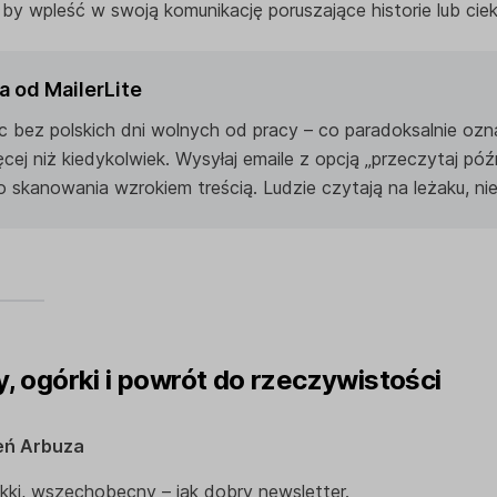
, by wpleść w swoją komunikację poruszające historie lub cie
 od MailerLite
ąc bez polskich dni wolnych od pracy – co paradoksalnie ozn
ęcej niż kiedykolwiek. Wysyłaj emaile z opcją „przeczytaj późn
o skanowania wzrokiem treścią. Ludzie czytają na leżaku, nie 
y, ogórki i powrót do rzeczywistości
ień Arbuza
lekki, wszechobecny – jak dobry newsletter.