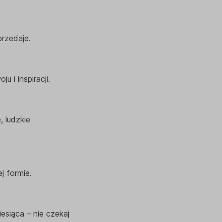
przedaje.
 i inspiracji.
, ludzkie
 formie.
siąca – nie czekaj