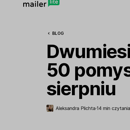
BLOG
Dwumiesi
50 pomysł
sierpniu
Aleksandra Plichta
·
14 min czytani