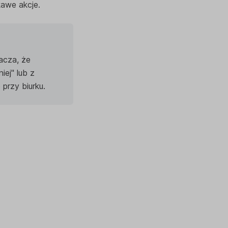
kawe akcje.
acza, że
iej" lub z
przy biurku.