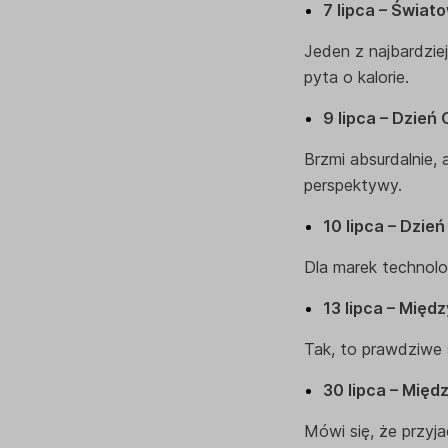
7 lipca – Świat
Jeden z najbardzie
pyta o kalorie.
9 lipca – Dzień
Brzmi absurdalnie, 
perspektywy.
10 lipca – Dzień
Dla marek technolo
13 lipca – Międ
Tak, to prawdziwe 
30 lipca – Międ
Mówi się, że przyja