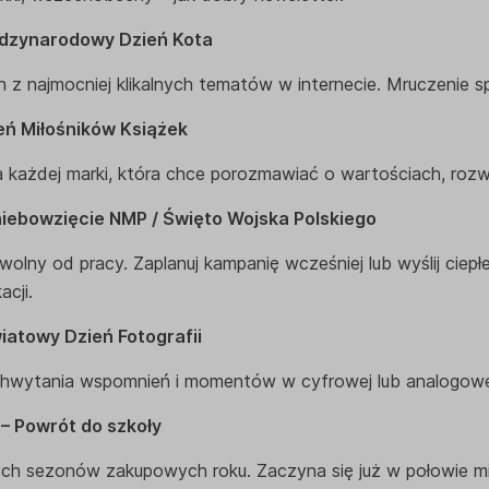
iędzynarodowy Dzień Kota
n z najmocniej klikalnych tematów w internecie. Mruczenie s
ień Miłośników Książek
każdej marki, która chce porozmawiać o wartościach, rozwoju
niebowzięcie NMP / Święto Wojska Polskiego
olny od pracy. Zaplanuj kampanię wcześniej lub wyślij ciepłe
cji.
wiatowy Dzień Fotografii
chwytania wspomnień i momentów w cyfrowej lub analogowej
 – Powrót do szkoły
ch sezonów zakupowych roku. Zaczyna się już w połowie mie