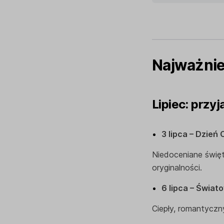
Najważniej
Lipiec: przyj
3 lipca – Dzień 
Niedoceniane święto
oryginalności.
6 lipca – Świat
Ciepły, romantyczn