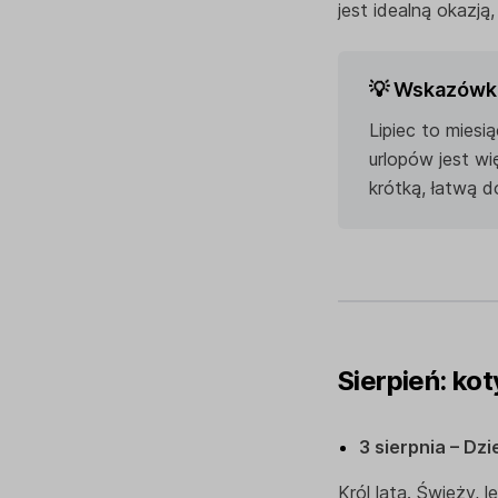
jest idealną okazją
💡 Wskazówka
Lipiec to miesi
urlopów jest wi
krótką, łatwą d
Sierpień: kot
3 sierpnia – Dz
Król lata. Świeży, 