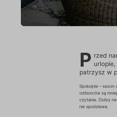
P
rzed nam
urlopie,
patrzysz w p
Spokojnie – sezon 
odbiorców są mniej
czytanie. Dobry new
nie spodziewa.