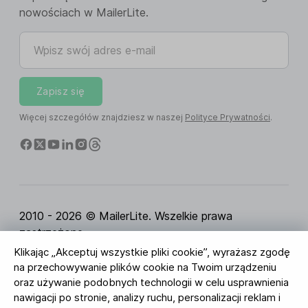
nowościach w MailerLite.
Wpisz swój adres e-mail
Zapisz się
Więcej szczegółów znajdziesz w naszej
Polityce Prywatności
.
2010 - 2026 © MailerLite. Wszelkie prawa
zastrzeżone.
Klikając „Akceptuj wszystkie pliki cookie”, wyrażasz zgodę
Regulamin Serwisu
Polityka Prywatności
Strona
na przechowywanie plików cookie na Twoim urządzeniu
zaufania
Ustawienia ciasteczek
Identyfikacja
oraz używanie podobnych technologii w celu usprawnienia
wizualna
nawigacji po stronie, analizy ruchu, personalizacji reklam i