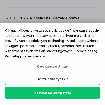
2010 - 2026 © MailerLite. Wszelkie prawa
zastrzeżone.
Klikając „Akceptuj wszystkie pliki cookie”, wyrażasz zgodę
Regulamin Serwisu
Polityka Prywatności
Strona
na przechowywanie plików cookie na Twoim urządzeniu
zaufania
Ustawienia ciasteczek
Identyfikacja
oraz używanie podobnych technologii w celu usprawnienia
wizualna
nawigacji po stronie, analizy ruchu, personalizacji reklam i
wsparcia naszych działań marketingowych. Zobacz naszą
BUREAU VERITAS
Politykę plików cookie.
ISO 27001 Certification
Zgodność z RODO
Cookies settings
Twoje dane są u nas bezpieczne
Odrzuć wszystkie
Zezwól na wszystkie