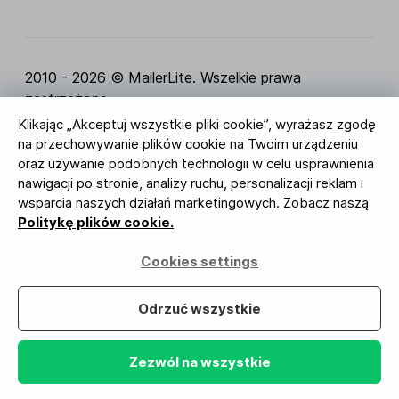
2010 - 2026 © MailerLite. Wszelkie prawa
zastrzeżone.
Klikając „Akceptuj wszystkie pliki cookie”, wyrażasz zgodę
Regulamin Serwisu
Polityka Prywatności
Strona
na przechowywanie plików cookie na Twoim urządzeniu
zaufania
Ustawienia ciasteczek
Identyfikacja
oraz używanie podobnych technologii w celu usprawnienia
wizualna
nawigacji po stronie, analizy ruchu, personalizacji reklam i
wsparcia naszych działań marketingowych. Zobacz naszą
BUREAU VERITAS
Politykę plików cookie.
ISO 27001 Certification
Zgodność z RODO
Cookies settings
Twoje dane są u nas bezpieczne
Odrzuć wszystkie
Zezwól na wszystkie