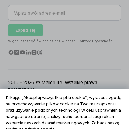
Wpisz swój adres e-mail
Zapisz się
Więcej szczegółów znajdziesz w naszej
Polityce Prywatności
.
2010 - 2026 © MailerLite. Wszelkie prawa
zastrzeżone.
Klikając „Akceptuj wszystkie pliki cookie”, wyrażasz zgodę
Regulamin Serwisu
Polityka Prywatności
Strona
na przechowywanie plików cookie na Twoim urządzeniu
zaufania
Ustawienia ciasteczek
Identyfikacja
oraz używanie podobnych technologii w celu usprawnienia
wizualna
nawigacji po stronie, analizy ruchu, personalizacji reklam i
wsparcia naszych działań marketingowych. Zobacz naszą
BUREAU VERITAS