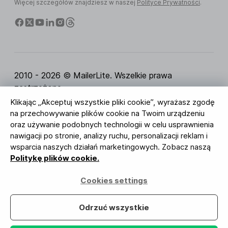
Więcej szczegółów znajdziesz w naszej
Polityce Prywatności
.
2010 - 2026 © MailerLite. Wszelkie prawa
zastrzeżone.
Klikając „Akceptuj wszystkie pliki cookie”, wyrażasz zgodę
Regulamin Serwisu
Polityka Prywatności
Strona
na przechowywanie plików cookie na Twoim urządzeniu
zaufania
Ustawienia ciasteczek
Identyfikacja
oraz używanie podobnych technologii w celu usprawnienia
wizualna
nawigacji po stronie, analizy ruchu, personalizacji reklam i
wsparcia naszych działań marketingowych. Zobacz naszą
BUREAU VERITAS
Politykę plików cookie.
ISO 27001 Certification
Zgodność z RODO
Cookies settings
Twoje dane są u nas bezpieczne
Odrzuć wszystkie