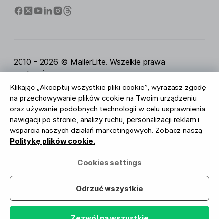
2010 - 2026 © MailerLite. Wszelkie prawa
zastrzeżone.
Klikając „Akceptuj wszystkie pliki cookie”, wyrażasz zgodę
Regulamin Serwisu
Polityka Prywatności
Strona
na przechowywanie plików cookie na Twoim urządzeniu
zaufania
Ustawienia ciasteczek
Identyfikacja
oraz używanie podobnych technologii w celu usprawnienia
wizualna
nawigacji po stronie, analizy ruchu, personalizacji reklam i
wsparcia naszych działań marketingowych. Zobacz naszą
BUREAU VERITAS
Politykę plików cookie.
ISO 27001 Certification
Zgodność z RODO
Cookies settings
Twoje dane są u nas bezpieczne
Odrzuć wszystkie
Zezwól na wszystkie