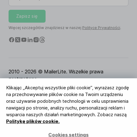
Zapisz się
Więcej szczegółów znajdziesz w naszej
Polityce Prywatności
.
2010 - 2026 © MailerLite. Wszelkie prawa
zastrzeżone.
Klikając „Akceptuj wszystkie pliki cookie”, wyrażasz zgodę
Regulamin Serwisu
Polityka Prywatności
Strona
na przechowywanie plików cookie na Twoim urządzeniu
zaufania
Ustawienia ciasteczek
Identyfikacja
oraz używanie podobnych technologii w celu usprawnienia
wizualna
nawigacji po stronie, analizy ruchu, personalizacji reklam i
wsparcia naszych działań marketingowych. Zobacz naszą
BUREAU VERITAS
Politykę plików cookie.
ISO 27001 Certification
Zgodność z RODO
Cookies settings