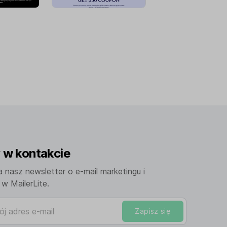
w kontakcie
a nasz newsletter o e-mail marketingu i
w MailerLite.
adres e-mail
Zapisz się