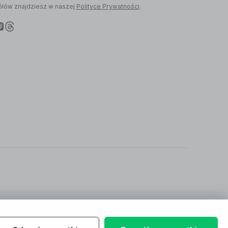
łów znajdziesz w naszej
Polityce Prywatności
.