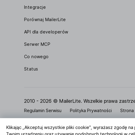
Integracje
Porównaj MailerLite
API dla developerów
Serwer MCP
Co nowego
Status
2010 - 2026 © MailerLite. Wszelkie prawa zastrz
Regulamin Serwisu
Polityka Prywatności
Strona
BUREAU VERITAS
Zgodność
Klikając „Akceptuj wszystkie pliki cookie”, wyrażasz zgodę n
ISO 27001 Certification
Twoje dane
Twoim urządzeniu oraz używanie podobnych technologii w celu