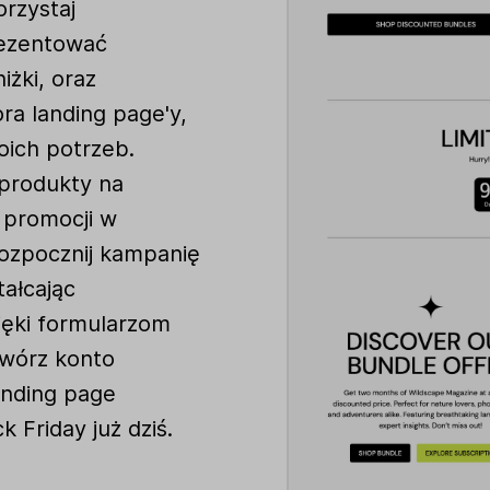
rzystaj
rezentować
iżki, oraz
ora landing page'y,
ich potrzeb.
 produkty na
 promocji w
Rozpocznij kampanię
ałcając
ięki formularzom
twórz konto
anding page
 Friday już dziś.