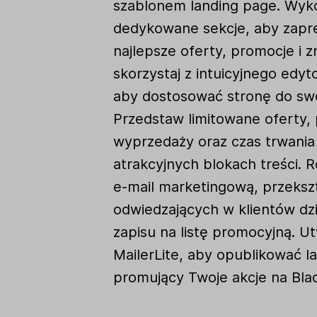
szablonem landing page. Wyko
dedykowane sekcje, aby zap
najlepsze oferty, promocje i zn
skorzystaj z intuicyjnego edyt
aby dostosować stronę do swo
Przedstaw limitowane oferty,
wyprzedaży oraz czas trwania
atrakcyjnych blokach treści. 
e-mail marketingową, przekszt
odwiedzających w klientów dz
zapisu na listę promocyjną. U
MailerLite, aby opublikować l
promujący Twoje akcje na Black