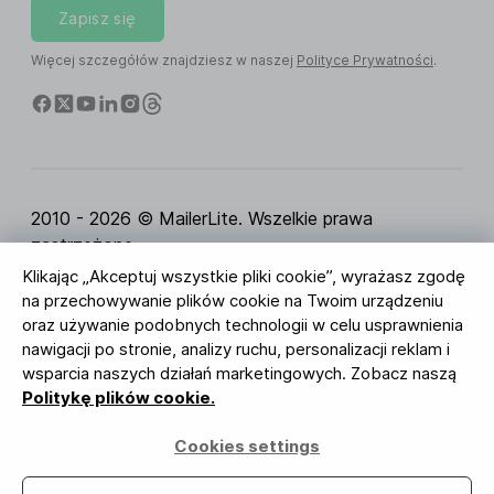
Zapisz się
Więcej szczegółów znajdziesz w naszej
Polityce Prywatności
.
2010 - 2026 © MailerLite. Wszelkie prawa
zastrzeżone.
Klikając „Akceptuj wszystkie pliki cookie”, wyrażasz zgodę
Regulamin Serwisu
Polityka Prywatności
Strona
na przechowywanie plików cookie na Twoim urządzeniu
zaufania
Ustawienia ciasteczek
Identyfikacja
oraz używanie podobnych technologii w celu usprawnienia
wizualna
nawigacji po stronie, analizy ruchu, personalizacji reklam i
wsparcia naszych działań marketingowych. Zobacz naszą
BUREAU VERITAS
Politykę plików cookie.
ISO 27001 Certification
Zgodność z RODO
Cookies settings
Twoje dane są u nas bezpieczne