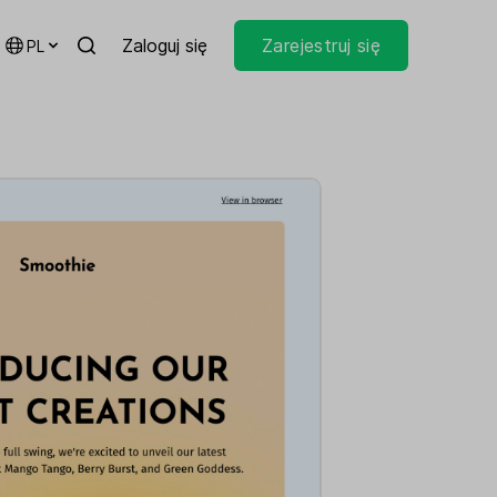
Zaloguj się
Zarejestruj się
PL