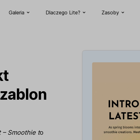
Galeria
Dlaczego Lite?
Zasoby
kt
szablon
 – Smoothie t
o