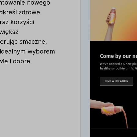
entowanie nowego
odkreśl zdrowe
raz korzyści
Zwiększ
ferując smaczne,
 idealnym wyborem
wie i dobre