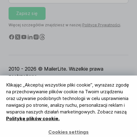
Zapisz się
Więcej szczegółów znajdziesz w naszej
Polityce Prywatności
.
2010 - 2026 © MailerLite. Wszelkie prawa
zastrzeżone.
Klikając „Akceptuj wszystkie pliki cookie”, wyrażasz zgodę
Regulamin Serwisu
Polityka Prywatności
Strona
na przechowywanie plików cookie na Twoim urządzeniu
zaufania
Ustawienia ciasteczek
Identyfikacja
oraz używanie podobnych technologii w celu usprawnienia
wizualna
nawigacji po stronie, analizy ruchu, personalizacji reklam i
wsparcia naszych działań marketingowych. Zobacz naszą
BUREAU VERITAS
Politykę plików cookie.
ISO 27001 Certification
Zgodność z RODO
Cookies settings