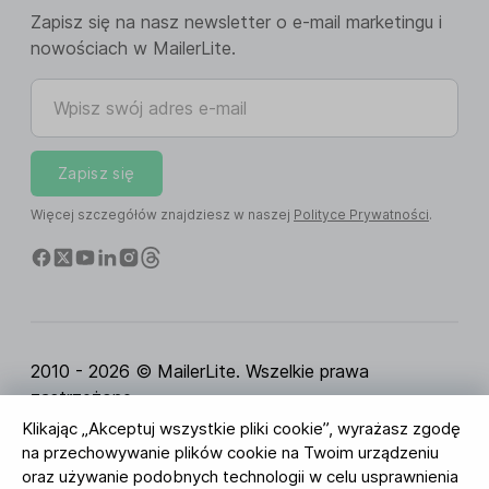
Zapisz się na nasz newsletter o e-mail marketingu i
nowościach w MailerLite.
Wpisz swój adres e-mail
Zapisz się
Więcej szczegółów znajdziesz w naszej
Polityce Prywatności
.
2010 - 2026 © MailerLite. Wszelkie prawa
zastrzeżone.
Klikając „Akceptuj wszystkie pliki cookie”, wyrażasz zgodę
Regulamin Serwisu
Polityka Prywatności
Strona
na przechowywanie plików cookie na Twoim urządzeniu
zaufania
Ustawienia ciasteczek
Identyfikacja
oraz używanie podobnych technologii w celu usprawnienia
wizualna