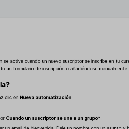
n se activa cuando un nuevo suscriptor se inscribe en tu cur
do un formulario de inscripción o añadiéndose manualmente 
lla?
z clic en
Nueva automatización
dor
Cuando un suscriptor se une a un grupo*
.
ar un email de bienvenida. Dale un nombre con un asunto y 