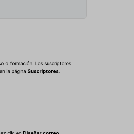
so o formación. Los suscriptores
en la página
Suscriptores
.
haz clic en
Diseñar correo