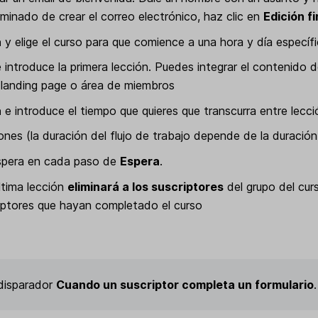
minado de crear el correo electrónico, haz clic en
Edición f
a
y elige el curso para que comience a una hora y día específ
 introduce la primera lección. Puedes integrar el contenido d
na landing page o área de miembros
a
e introduce el tiempo que quieres que transcurra entre lecci
iones (la duración del flujo de trabajo depende de la duració
espera en cada paso de
Espera
.
ltima lección
eliminará a los suscriptores
del grupo del cur
iptores que hayan completado el curso
 disparador
Cuando un suscriptor completa un formulario
.