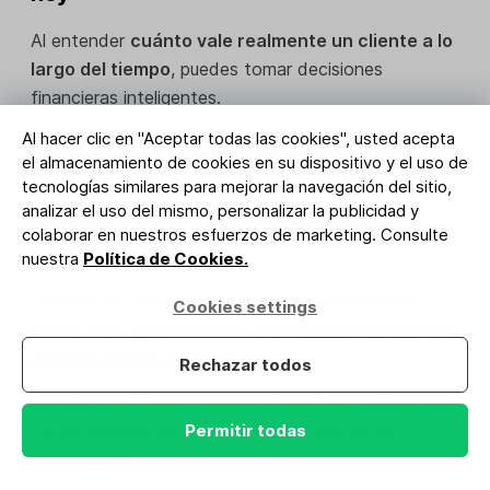
Al entender
cuánto vale realmente un cliente a lo
largo del tiempo
, puedes tomar decisiones
financieras inteligentes.
Al hacer clic en "Aceptar todas las cookies", usted acepta
Si este valor incrementa, tu facturación también lo
el almacenamiento de cookies en su dispositivo y el uso de
hará.
tecnologías similares para mejorar la navegación del sitio,
analizar el uso del mismo, personalizar la publicidad y
El enfoque del LTV es la
sostenibilidad y el
colaborar en nuestros esfuerzos de marketing. Consulte
crecimiento a largo plazo
.
nuestra
Política de Cookies.
Por eso, se centra en cambiar la perspectiva de la
Cookies settings
venta única para fomentar una
relación duradera y
estable con los clientes
.
Rechazar todos
Entonces, anímate a priorizar la lealtad y enfocar
Permitir todas
tus estrategias en la
retención
y fidelización de tus
compradores.