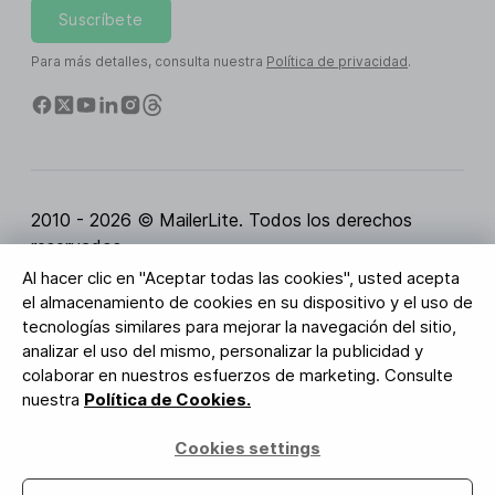
Suscríbete
Para más detalles, consulta nuestra
Política de privacidad
.
2010 - 2026 © MailerLite. Todos los derechos
reservados.
Al hacer clic en "Aceptar todas las cookies", usted acepta
Condiciones del servicio
Política de privacidad
el almacenamiento de cookies en su dispositivo y el uso de
Página de Confianza
Configuración de cookies
tecnologías similares para mejorar la navegación del sitio,
Activos de marca
analizar el uso del mismo, personalizar la publicidad y
colaborar en nuestros esfuerzos de marketing. Consulte
BUREAU VERITAS
nuestra
Política de Cookies.
Certificación ISO 27001
Conformidad con el RGPD
Cookies settings
Tus datos están seguros con nosotros