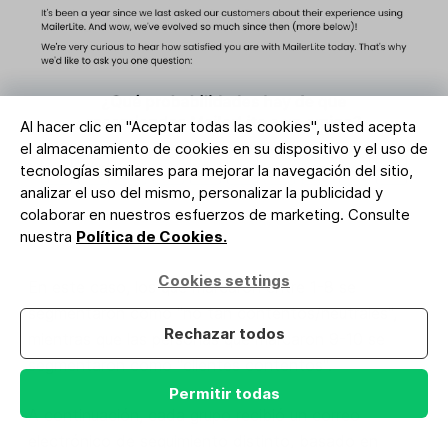
Al hacer clic en "Aceptar todas las cookies", usted acepta
el almacenamiento de cookies en su dispositivo y el uso de
tecnologías similares para mejorar la navegación del sitio,
analizar el uso del mismo, personalizar la publicidad y
colaborar en nuestros esfuerzos de marketing. Consulte
nuestra
Política de Cookies.
Cookies settings
En este caso, los que marcaron entre 1-8 se
segmentaron como "no tan contentos/neutrales",
Rechazar todos
mientras que las personas que marcaron 9-10 se
segmentaron como "clientes contentos".
Permitir todas
A continuación, cada grupo recibió un correo
electrónico de seguimiento distinto, basado en