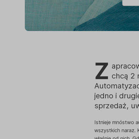
Z
apracow
chcą 2 
Automatyzac
jedno i drug
sprzedaż, uw
Istnieje mnóstwo a
wszystkich naraz. 
właśnie od nich. G