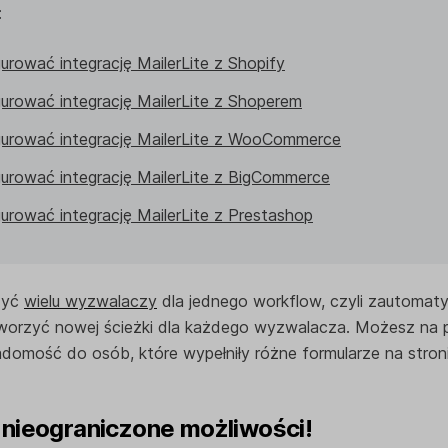
:
urować integrację MailerLite z Shopify
gurować integrację MailerLite z Shoperem
gurować integrację MailerLite z WooCommerce
gurować integrację MailerLite z BigCommerce
urować integrację MailerLite z Prestashop
żyć
wielu wyzwalaczy
dla jednego workflow, czyli zautomaty
 tworzyć nowej ścieżki dla każdego wyzwalacza. Możesz na 
domość do osób, które wypełniły różne formularze na stroni
 nieograniczone możliwości!