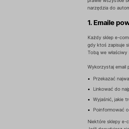
prawie wszystkie s
narzędzia do automa
1. Emaile po
Każdy sklep e-com
gdy ktoś zapisuje s
Tobą we właściwy 
Wykorzystaj email 
Przekazać najwa
Linkować do naj
Wyjaśnić, jakie 
Poinformować o 
Niektóre sklepy e
Jeśli decydujesz si