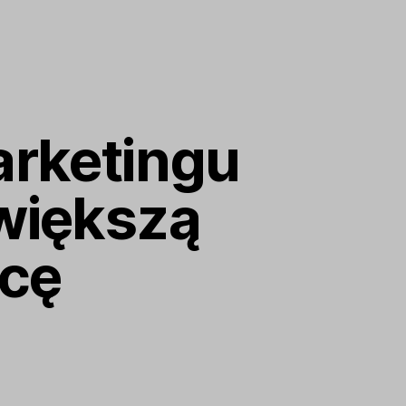
arketingu
większą
acę