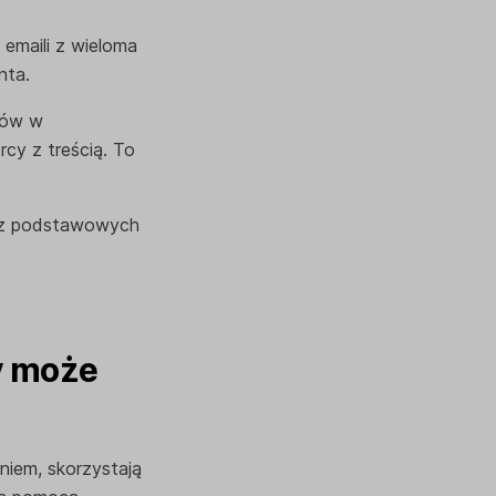
emaili z wieloma
nta.
ków w
cy z treścią. To
e z podstawowych
y może
niem, skorzystają