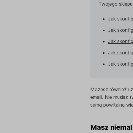
Twojego sklepu
Jak skonfig
Jak skonfi
Jak skonfi
Jak skonfi
Jak skonfig
Możesz również u
emaili. Nie musisz
samą powitalną wia
Masz niemal