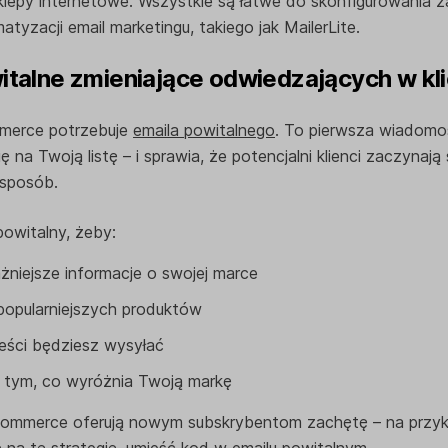
klepy internetowe. Wszystkie są łatwe do skonfigurowania 
tyzacji email marketingu, takiego jak MailerLite.
witalne zmieniające odwiedzających w kl
merce potrzebuje
emaila powitalnego
. To pierwsza wiadomoś
ię na Twoją listę – i sprawia, że potencjalni klienci zaczynaj
sposób.
powitalny, żeby:
żniejsze informacje o swojej marce
popularniejszych produktów
treści będziesz wysyłać
tym, co wyróżnia Twoją markę
-commerce oferują nowym subskrybentom zachętę – na przy
ę na tę strategię, umieść kod w emailu powitalnym.