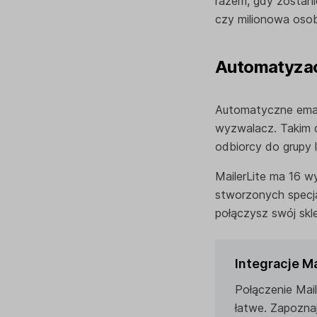
razem, gdy zostani
czy milionowa oso
Automatyzac
Automatyczne email
wyzwalacz. Takim d
odbiorcy do grupy lu
MailerLite ma 16 w
stworzonych specja
połączysz swój skl
Integracje M
Połączenie Mai
łatwe. Zapozna