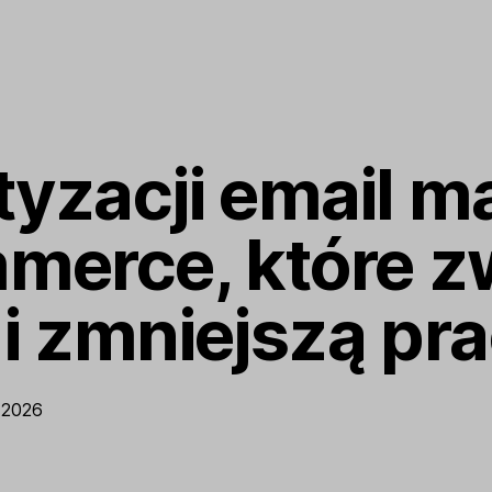
yzacji email m
merce, które z
i zmniejszą pr
p 2026