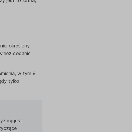
y jest to setna,
iej określony
ównież dodanie
omienia, w tym 9
gdy tylko
zacji jest
otyczące