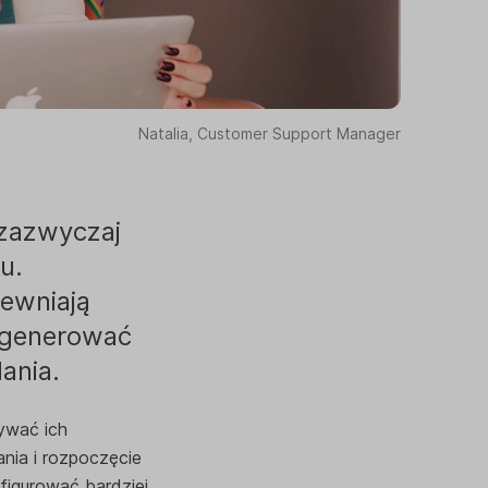
Natalia, Customer Support Manager
 zazwyczaj
u.
ewniają
e generować
ania.
ywać ich
ania i rozpoczęcie
figurować bardziej