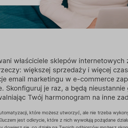
ani właściciele sklepów internetowych
rzeczy: większej sprzedaży i więcej czas
je email marketingu w e-commerce zap
ie. Skonfiguruj je raz, a będą nieustanni
alniając Twój harmonogram na inne zad
utomatyzacji, które możesz utworzyć, ale nie trzeba wykon
Kluczem jest odkrycie, które z nich wywołują pożądane dział
dy dowiesz się, co działa na Twoich odbiorców możesz skon