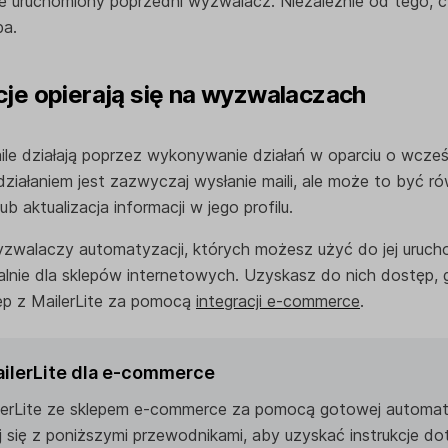
e uruchomiony poprzedni wyzwalacz. Niezależnie od tego, cz
ba.
je opierają się na wyzwalaczach
e działają poprzez wykonywanie działań w oparciu o wcześn
ziałaniem jest zazwyczaj wysłanie maili, ale może to być r
b aktualizacja informacji w jego profilu.
yzwalaczy automatyzacji, których możesz użyć do jej uruch
lnie dla sklepów internetowych. Uzyskasz do nich dostęp, 
ep z MailerLite za pomocą
integracji e-commerce
.
ailerLite dla e-commerce
lerLite ze sklepem e-commerce za pomocą gotowej automaty
j się z poniższymi przewodnikami, aby uzyskać instrukcje d