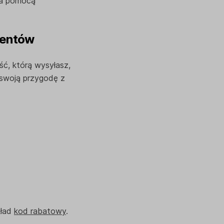
za pomocą
ientów
ć, którą wysyłasz,
ą swoją przygodę z
kład
kod rabatowy
.