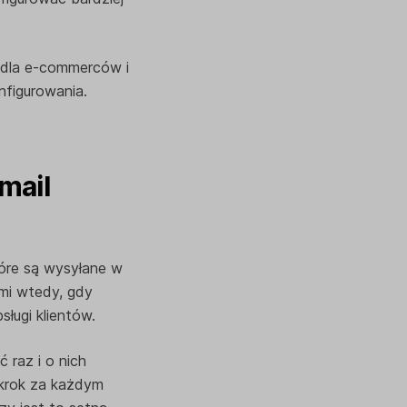
 dla e-commerców i
figurowania.
mail
óre są wysyłane w
ami wtedy, gdy
ługi klientów.
 raz i o nich
 krok za każdym