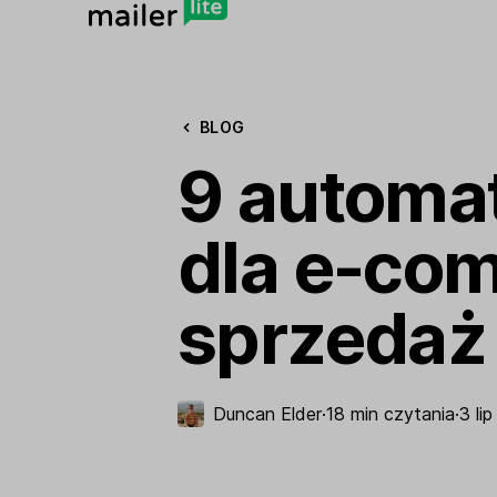
BLOG
9 automat
dla e-com
sprzedaż 
Duncan Elder
·
18 min czytania
·
3 li