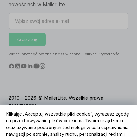
nowościach w MailerLite.
Wpisz swój adres e-mail
Zapisz się
Więcej szczegółów znajdziesz w naszej
Polityce Prywatności
.
2010 - 2026 © MailerLite. Wszelkie prawa
zastrzeżone.
Klikając „Akceptuj wszystkie pliki cookie”, wyrażasz zgodę
Regulamin Serwisu
Polityka Prywatności
Strona
na przechowywanie plików cookie na Twoim urządzeniu
zaufania
Ustawienia ciasteczek
Identyfikacja
oraz używanie podobnych technologii w celu usprawnienia
wizualna
nawigacji po stronie, analizy ruchu, personalizacji reklam i