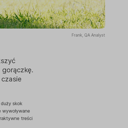
Frank, QA Analyst
kszyć
 gorączkę.
 czasie
 duży skok
je wywoływane
raktywne treści