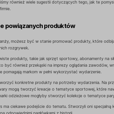
iliśmy również wiele sugestii dotyczących tego, jak te pomy
firmie.
ie powiązanych produktów
anży, możesz być w stanie promować produkty, które odbiją
nich rozgrywek.
ste produkty, takie jak sprzęt sportowy, abonamenty na sił
o być również przekąski na imprezy oglądania zawodów, wr
óre pomagają markom w pełni wykorzystać wydarzenie.
orzyć konkretne produkty na potrzeby wydarzenia. Na przy
owary mogą tworzyć kreacje o tematyce sportowej, które na
arki odzieżowe mogłyby stworzyć kolekcje o tematyce parys
s ma ciekawe podejście do tematu. Stworzyli oni specjalną 
ioną odpowiednimi nagłówkami z historii.