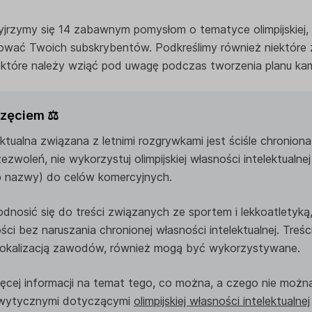
yjrzymy się 14 zabawnym pomysłom o tematyce olimpijskiej
ować Twoich subskrybentów. Podkreślimy również niektór
 które należy wziąć pod uwagę podczas tworzenia planu kamp
zęciem ⚖️
ktualna związana z letnimi rozgrywkami jest ściśle chroniona.
woleń, nie wykorzystuj olimpijskiej własności intelektualnej (
ub nazwy) do celów komercyjnych.
dnosić się do treści związanych ze sportem i lekkoatletyką
i bez naruszania chronionej własności intelektualnej. Treśc
 lokalizacją zawodów, również mogą być wykorzystywane.
ęcej informacji na temat tego, co można, a czego nie można
z wytycznymi dotyczącymi
olimpijskiej własności intelektualnej