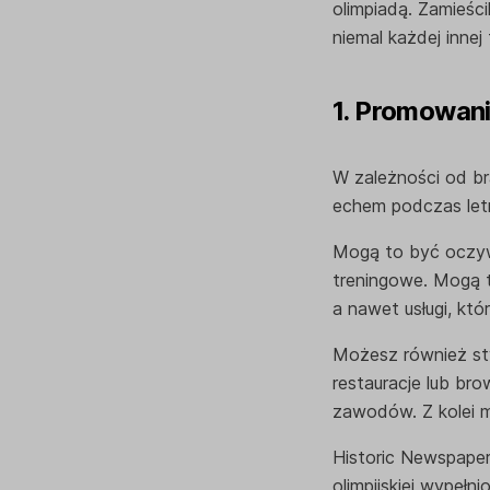
olimpiadą. Zamieśc
niemal każdej innej 
1. Promowan
W zależności od br
echem podczas let
Mogą to być oczywi
treningowe. Mogą t
a nawet usługi, kt
Możesz również stw
restauracje lub br
zawodów. Z kolei m
Historic Newspaper
olimpijskiej wypełn