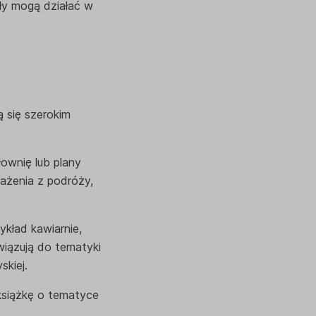
sły mogą działać w
 się szerokim
ownię lub plany
ażenia z podróży,
kład kawiarnie,
wiązują do tematyki
kiej.
książkę o tematyce