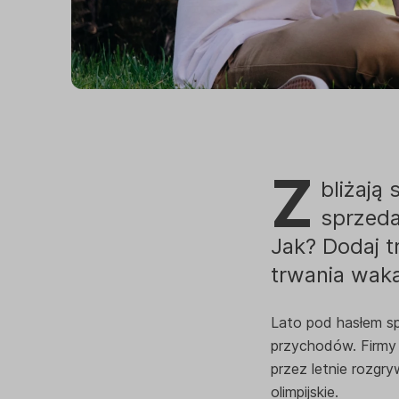
Z
bliżają 
sprzeda
Jak? Dodaj t
trwania wak
Lato pod hasłem sp
przychodów. Firmy
przez letnie rozgr
olimpijskie.