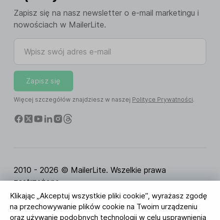
Zapisz się na nasz newsletter o e-mail marketingu i
nowościach w MailerLite.
Wpisz swój adres e-mail
Zapisz się
Więcej szczegółów znajdziesz w naszej
Polityce Prywatności
.
2010 - 2026 © MailerLite. Wszelkie prawa
zastrzeżone.
Klikając „Akceptuj wszystkie pliki cookie”, wyrażasz zgodę
Regulamin Serwisu
Polityka Prywatności
Strona
na przechowywanie plików cookie na Twoim urządzeniu
zaufania
Ustawienia ciasteczek
Identyfikacja
oraz używanie podobnych technologii w celu usprawnienia