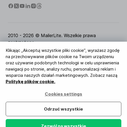
2010 - 2026 © MailerLite. Wszelkie prawa
zastrzeżone.
Klikając „Akceptuj wszystkie pliki cookie”, wyrażasz zgodę
Regulamin Serwisu
Polityka Prywatności
Strona
na przechowywanie plików cookie na Twoim urządzeniu
zaufania
Ustawienia ciasteczek
Identyfikacja
oraz używanie podobnych technologii w celu usprawnienia
wizualna
nawigacji po stronie, analizy ruchu, personalizacji reklam i
wsparcia naszych działań marketingowych. Zobacz naszą
BUREAU VERITAS
Politykę plików cookie.
ISO 27001 Certification
Zgodność z RODO
Cookies settings
Twoje dane są u nas bezpieczne
Odrzuć wszystkie
Zezwól na wszystkie