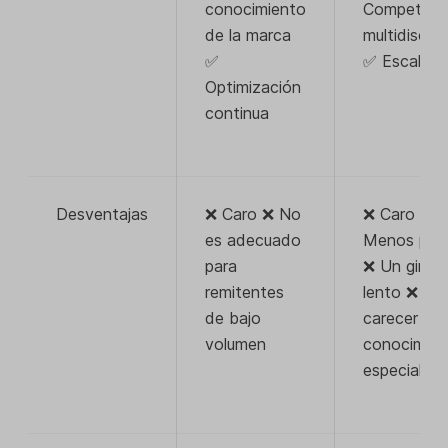
conocimiento
Competenc
de la marca
multidiscipl
✅
✅ Escalabl
Optimización
continua
Desventajas
❌ Caro ❌ No
❌ Caro ❌
es adecuado
Menos pers
para
❌ Un giro 
remitentes
lento ❌ Pu
de bajo
carecer de
volumen
conocimien
especializa