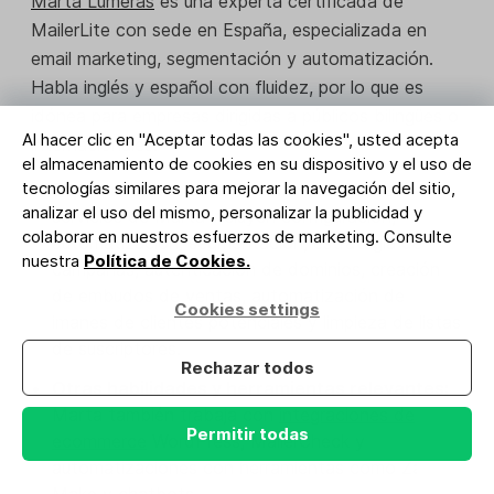
Marta Lumeras
es una experta certificada de
MailerLite con sede en España, especializada en
email marketing, segmentación y automatización.
Habla inglés y español con fluidez, por lo que es
idónea para empresas dirigidas a públicos bilingües o
Al hacer clic en "Aceptar todas las cookies", usted acepta
internacionales.
el almacenamiento de cookies en su dispositivo y el uso de
tecnologías similares para mejorar la navegación del sitio,
Especialidades de email marketing:
Los
analizar el uso del mismo, personalizar la publicidad y
servicios de Marta incluyen configuración,
colaborar en nuestros esfuerzos de marketing. Consulte
automatización, segmentación, estrategia de
nuestra
Política de Cookies.
campañas, autenticación de dominios, creación
de embudos de ventas, automatización de
Cookies settings
imanes de clientes potenciales y limpieza de listas
de suscriptores.
Rechazar todos
Otras habilidades y herramientas relevantes:
Marta también trabaja con
integraciones de
Permitir todas
ecommerce
WordPress, MailerCheck y
automatizaciones con herramientas como Zapier,