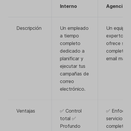
Interno
Agencia
Descripción
Un empleado
Un equipo 
a tiempo
expertos q
completo
ofrece serv
dedicado a
completos 
planificar y
email marke
ejecutar tus
campañas de
correo
electrónico.
Ventajas
✅ Control
✅ Enfoque
total ✅
servicio
Profundo
completo 